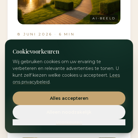
AI-BEELD
8 JUNI 2026
·
6
MIN
Waarom professioneel
Cookievoorkeuren
parkmanagement onmisbaar is
Wij gebruiken cookies om uw ervaring te
voor uw vakantiepark
verbeteren en relevante advertenties te tonen. U
kunt zelf kiezen welke cookies u accepteert.
Lees
Ontdek hoe professioneel parkmanagement
ons privacybeleid
.
de waarde, gastvrijheid en exploitatie van uw
vakantiepark structureel verbetert.
Alles accepteren
Lees verder
Alleen noodzakelijk
Voorkeuren