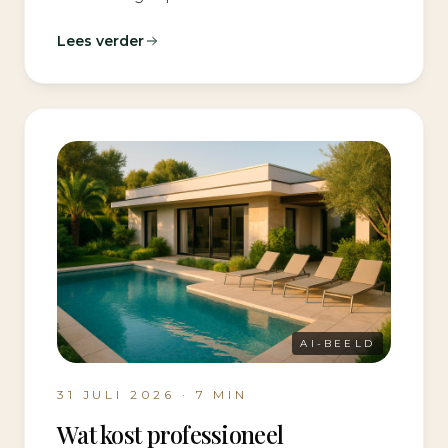
Lees verder
AI-BEELD
31 JULI 2026
·
7
MIN
Wat kost professioneel