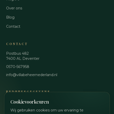
Over ons
Blog
Contact
CONTACT
Postbus 482
7400 AL
Deventer
0570-567958
info@villabeheernederland.nl
BEDRIJFSGEGEVENS
Cookievoorkeuren
KvK
89048644
BTW
NL864861990B01
Wij gebruiken cookies om uw ervaring te