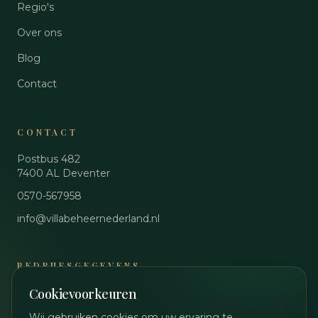
Regio's
Over ons
Blog
Contact
CONTACT
Postbus 482
7400 AL
Deventer
0570-567958
info@villabeheernederland.nl
BEDRIJFSGEGEVENS
Cookievoorkeuren
KvK
89048644
BTW
NL864861990B01
Wij gebruiken cookies om uw ervaring te