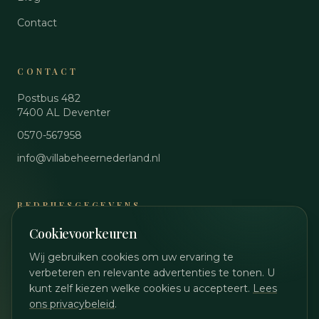
Contact
CONTACT
Postbus 482
7400 AL
Deventer
0570-567958
info@villabeheernederland.nl
BEDRIJFSGEGEVENS
Cookievoorkeuren
KvK
89048644
BTW
NL864861990B01
Wij gebruiken cookies om uw ervaring te
verbeteren en relevante advertenties te tonen. U
Privacybeleid
kunt zelf kiezen welke cookies u accepteert.
Lees
Cookievoorkeuren wijzigen
ons privacybeleid
.