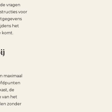
fde vragen
structies voor
actgegevens
ijdens het
e komt.
ij
an maximaal
oofdpunten
ast, de
n van het
elen zonder