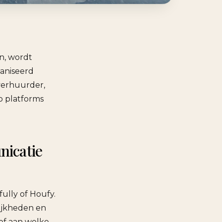
n, wordt
aniseerd
verhuurder,
p platforms
nicatie
ully of Houfy.
lijkheden en
ef aan welke