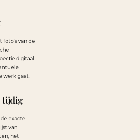
t
 foto's van de
sche
ectie digitaal
ventuele
e werk gaat.
tijdig
 de exacte
ijst van
ten, het