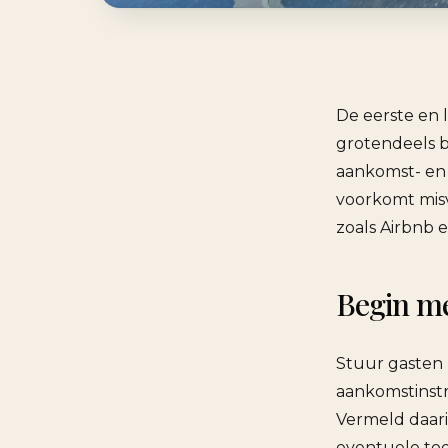
De eerste en 
grotendeels b
aankomst- en 
voorkomt misv
zoals Airbnb 
Begin me
Stuur gasten 
aankomstinstru
Vermeld daari
eventuele toe