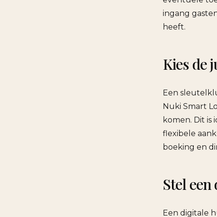
ingang gaste
heeft.
Kies de 
Een sleutelklu
Nuki Smart Lo
komen. Dit i
flexibele aank
boeking en di
Stel een
Een digitale h