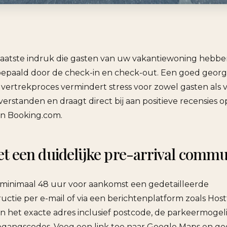
laatste indruk die gasten van uw vakantiewoning hebbe
epaald door de check-in en check-out. Een goed georg
vertrekproces vermindert stress voor zowel gasten als 
erstanden en draagt direct bij aan positieve recensies o
en Booking.com.
t een duidelijke pre-arrival commu
minimaal 48 uur voor aankomst een gedetailleerde
ctie per e-mail of via een berichtenplatform zoals Hostf
n het exacte adres inclusief postcode, de parkeermoge
gangscodes. Voeg een link toe naar Google Maps en ge