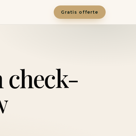
Gratis offerte
n check-
w