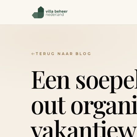
TERUG NAAR BLOG
Een soepe
out organ
vakantiew