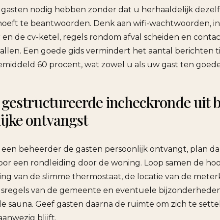
e gasten nodig hebben zonder dat u herhaaldelijk dezel
hoeft te beantwoorden. Denk aan wifi-wachtwoorden, in
 en de cv-ketel, regels rondom afval scheiden en cont
llen. Een goede gids vermindert het aantal berichten t
gemiddeld 60 procent, wat zowel u als uw gast ten goed
 gestructureerde incheckronde uit b
ijke ontvangst
een beheerder de gasten persoonlijk ontvangt, plan d
oor een rondleiding door de woning. Loop samen de h
ing van de slimme thermostaat, de locatie van de meterk
ngsregels van de gemeente en eventuele bijzonderhede
 sauna. Geef gasten daarna de ruimte om zich te sett
aanwezig blijft.