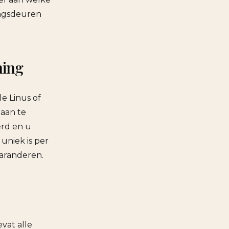
angsdeuren
ning
le Linus of
 aan te
erd en u
uniek is per
garanderen.
vat alle