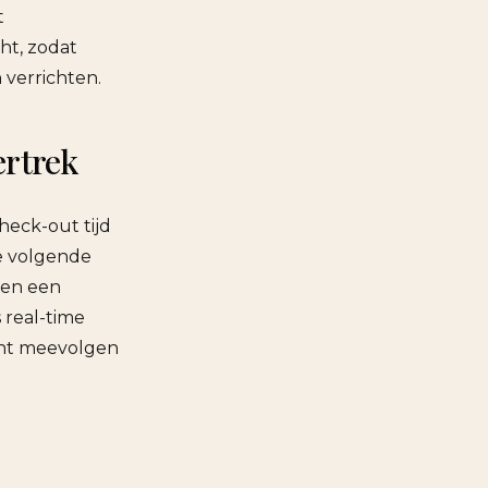
t
cht, zodat
 verrichten.
ertrek
heck-out tijd
e volgende
 en een
 real-time
kunt meevolgen