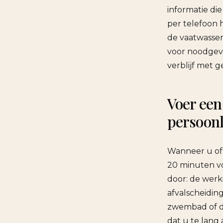
informatie di
per telefoon 
de vaatwasser
voor noodgeva
verblijf met 
Voer een
persoonl
Wanneer u of 
20 minuten v
door: de werk
afvalscheidi
zwembad of de
dat u te lang 