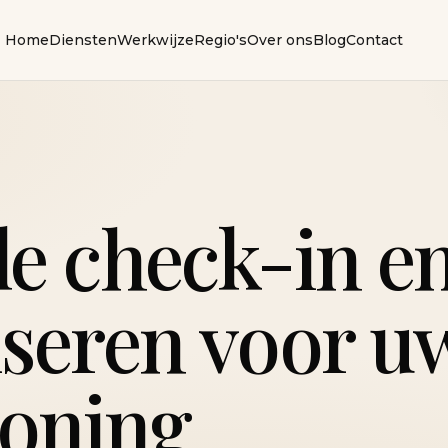
Home
Diensten
Werkwijze
Regio's
Over ons
Blog
Contact
le check-in e
iseren voor u
oning