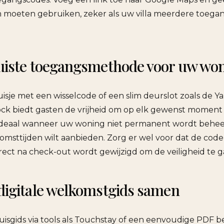
n moeten gebruiken, zeker als uw villa meerdere toeg
juiste toegangsmethode voor uw wo
isje met een wisselcode of een slim deurslot zoals de Ya
ck biedt gasten de vrijheid om op elk gewenst moment
s ideaal wanneer uw woning niet permanent wordt behe
omsttijden wilt aanbieden. Zorg er wel voor dat de code 
rect na check-out wordt gewijzigd om de veiligheid te 
 digitale welkomstgids samen
uisgids via tools als Touchstay of een eenvoudige PDF be