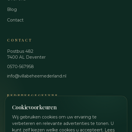
Blog
Contact
CONTACT
Postbus 482
7400 AL
Deventer
0570-567958
info@villabeheernederland.nl
BEDRIJFSGEGEVENS
Cookievoorkeuren
KvK
89048644
BTW
NL864861990B01
Wij gebruiken cookies om uw ervaring te
verbeteren en relevante advertenties te tonen. U
Privacybeleid
kunt zelf kiezen welke cookies u accepteert.
Lees