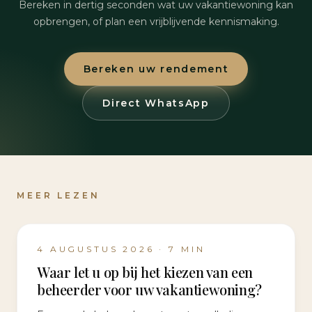
Bereken in dertig seconden wat uw vakantiewoning kan
opbrengen, of plan een vrijblijvende kennismaking.
Bereken uw rendement
Direct WhatsApp
MEER LEZEN
4 AUGUSTUS 2026
·
7
MIN
Waar let u op bij het kiezen van een
beheerder voor uw vakantiewoning?