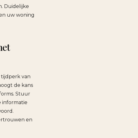
. Duidelijke
men uw woning
het
 tijdperk van
hoogt de kans
forms. Stuur
 informatie
woord.
vertrouwen en