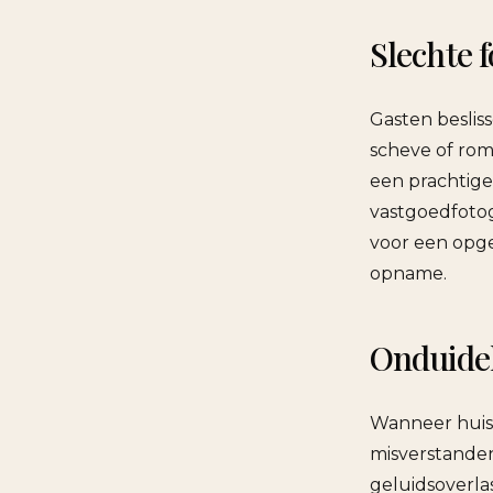
Slechte f
Gasten beslis
scheve of ro
een prachtige 
vastgoedfotog
voor een opge
opname.
Onduidel
Wanneer huisr
misverstanden
geluidsoverla