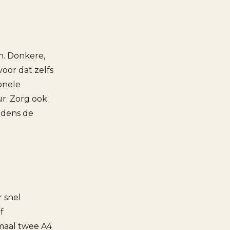
n. Donkere,
oor dat zelfs
ionele
ur. Zorg ook
jdens de
 snel
f
maal twee A4