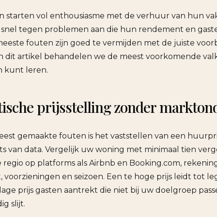
n starten vol enthousiasme met de verhuur van hun va
l snel tegen problemen aan die hun rendement en gast
eeste fouten zijn goed te vermijden met de juiste voor
In dit artikel behandelen we de meest voorkomende valk
n kunt leren.
tische prijsstelling zonder markto
est gemaakte fouten is het vaststellen van een huurprij
ats van data. Vergelijk uw woning met minimaal tien verg
e regio op platforms als Airbnb en Booking.com, reken
, voorzieningen en seizoen. Een te hoge prijs leidt tot l
 lage prijs gasten aantrekt die niet bij uw doelgroep pa
 slijt.