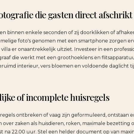
otografie die gasten direct afschrikt
sen binnen enkele seconden of zij doorklikken of afhake
mmelige foto's genomen met een smartphone zorgen erv
villa er onaantrekkelijk uitziet. Investeer in een profess
raaf die werkt met een groothoeklens en flitsapparatu
ruimd interieur, vers bloemen en voldoende daglicht ti
ijke of incomplete huisregels
egels ontbreken of vaag zijn geformuleerd, ontstaan er
 over zaken als huisdieren, roken, maximale bezetting o
st na 22.00 uur. Stel een helder document op van maxi