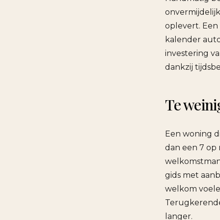
onvermijdelij
oplevert. Een
kalender auto
investering v
dankzij tijds
Te weini
Een woning di
dan een 7 op 
welkomstmandj
gids met aanbe
welkom voelen
Terugkerende
langer.