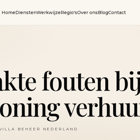
Home
Diensten
Werkwijze
Regio's
Over ons
Blog
Contact
kte fouten bi
oning verhuu
VILLA BEHEER NEDERLAND