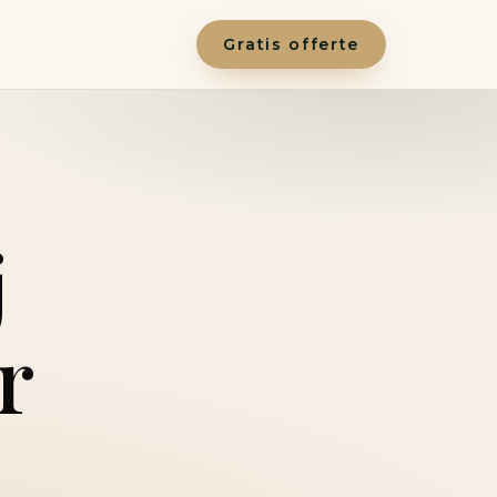
Gratis offerte
j
r