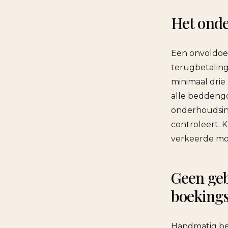
Het ond
Een onvoldoen
terugbetaling
minimaal drie
alle beddengo
onderhoudsinsp
controleert. K
verkeerde m
Geen geb
boeking
Handmatig be