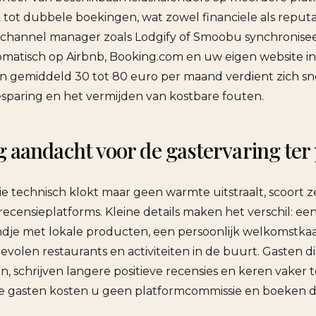
k tot dubbele boekingen, wat zowel financiele als reput
 channel manager zoals Lodgify of Smoobu synchronise
matisch op Airbnb, Booking.com en uw eigen website in
an gemiddeld 30 tot 80 euro per maand verdient zich sn
besparing en het vermijden van kostbare fouten.
g aandacht voor de gastervaring ter
e technisch klokt maar geen warmte uitstraalt, scoort 
recensieplatforms. Kleine details maken het verschil: ee
e met lokale producten, een persoonlijk welkomstkaar
volen restaurants en activiteiten in de buurt. Gasten di
, schrijven langere positieve recensies en keren vaker 
 gasten kosten u geen platformcommissie en boeken 