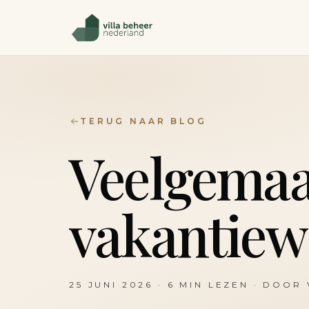
TERUG NAAR BLOG
Veelgemaa
vakantiew
25 JUNI 2026
·
6
MIN LEZEN · DOOR