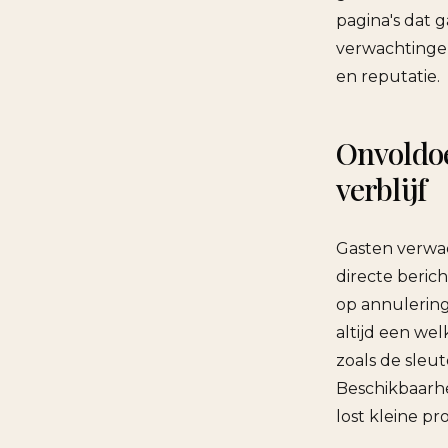
pagina's dat 
verwachtinge
en reputatie.
Onvoldoe
verblijf
Gasten verwac
directe beric
op annulering
altijd een we
zoals de sleu
Beschikbaarhe
lost kleine pr