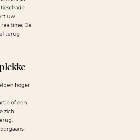
atieschade
ert uw
 realtime. De
el terug
 plekke
zelden hoger
n
tje of een
e zich
terug.
doorgaans