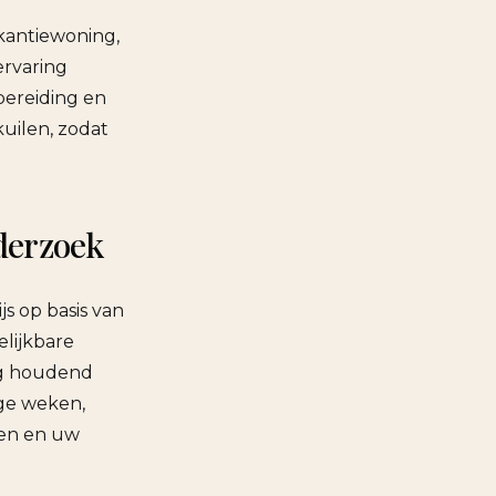
kantiewoning,
ervaring
bereiding en
uilen, zodat
nderzoek
s op basis van
elijkbare
ing houdend
ege weken,
ssen en uw