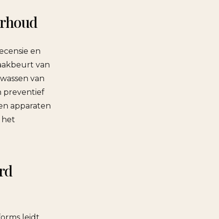
erhoud
ecensie en
maakbeurt van
 wassen van
 preventief
s en apparaten
 het
rd
orms leidt