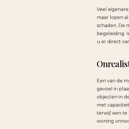
Veel eigenare
maar lopen a
schaden. De m
begeleiding. 
u er direct va
Onrealis
Een van de me
gevoel in pla
objecten in d
met capaciteit
terwijl een te
woning onnodig