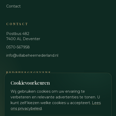
Contact
CONTACT
Postbus 482
7400 AL
Deventer
0570-567958
info@villabeheernederland.nl
BEDRIJFSGEGEVENS
Cookievoorkeuren
KvK
89048644
BTW
NL864861990B01
Wij gebruiken cookies om uw ervaring te
verbeteren en relevante advertenties te tonen. U
Privacybeleid
kunt zelf kiezen welke cookies u accepteert.
Lees
Cookievoorkeuren wijzigen
ons privacybeleid
.