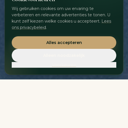
Wij gebruiken cookies om uw ervaring te
verbeteren en relevante advertenties te tonen. U
kunt zelf kiezen welke cookies u accepteert.
Lees
ons privacybeleid
.
Alles accepteren
Alleen noodzakelijk
Voorkeuren