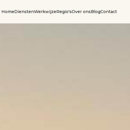
Home
Diensten
Werkwijze
Regio's
Over ons
Blog
Contact