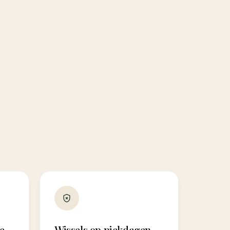
e
Wissels op piekdagen