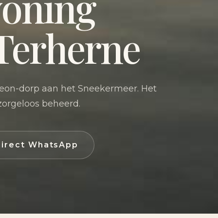
woning
 Terherne
leon-dorp aan het Sneekermeer. Het
 zorgeloos beheerd.
irect WhatsApp