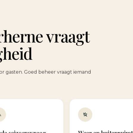
rherne vraagt
gheid
door gasten. Goed beheer vraagt iemand
ede seizoensvraag
Weer en buitenruimt