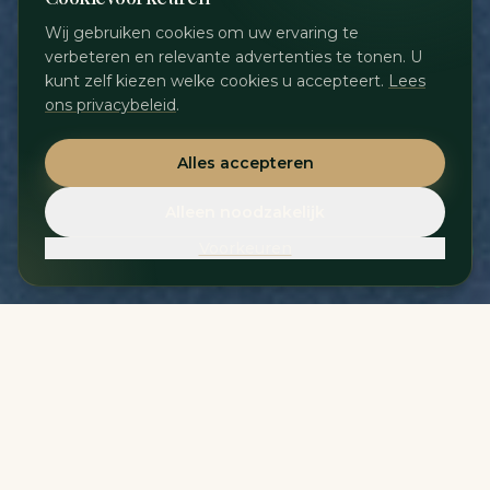
Wij gebruiken cookies om uw ervaring te
verbeteren en relevante advertenties te tonen. U
kunt zelf kiezen welke cookies u accepteert.
Lees
ons privacybeleid
.
Alles accepteren
Alleen noodzakelijk
Voorkeuren