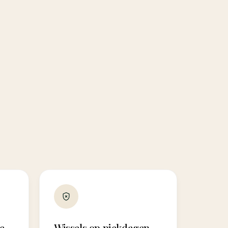
e
Wissels op piekdagen