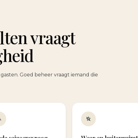
lten vraagt
gheid
or gasten. Goed beheer vraagt iemand die
ede seizoensvraag
Weer en buitenruimt