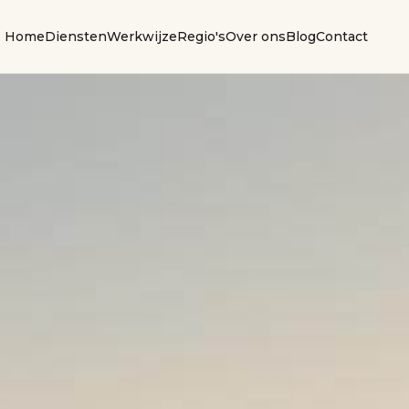
Home
Diensten
Werkwijze
Regio's
Over ons
Blog
Contact