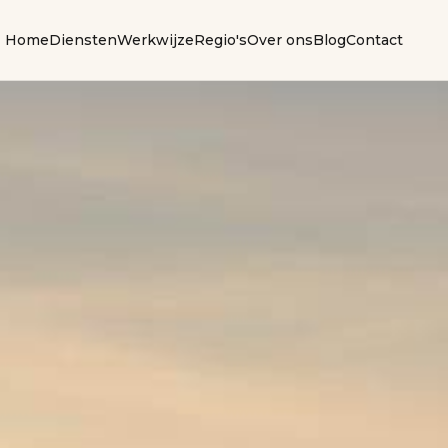
Home
Diensten
Werkwijze
Regio's
Over ons
Blog
Contact