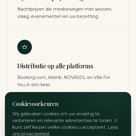
Nachtprijzen die meebewegen met seizoen,
vraag, evenementen en uw bezetting.
Distributie op alle platforms
Booking.com, Airbnb, NOVASOL en Villa For
You in één keer.
Cookievoorkeuren
Wij gebruiken cookies om uw ervaring te
verbeteren en relevante advertenties te tonen. U
kunt zelf kiezen welke cookies u accepteert.
Lees
Reviewmanagement en gasten
ons privacybeleid
.