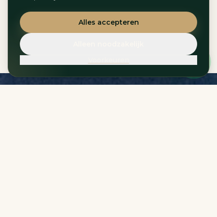
Snelle reacties, opvolging na vertrek en actief
Alles accepteren
sturen op herhaalboekingen.
Alleen noodzakelijk
Voorkeuren