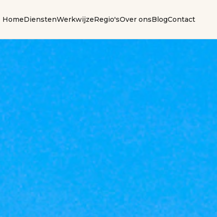
Home
Diensten
Werkwijze
Regio's
Over ons
Blog
Contact