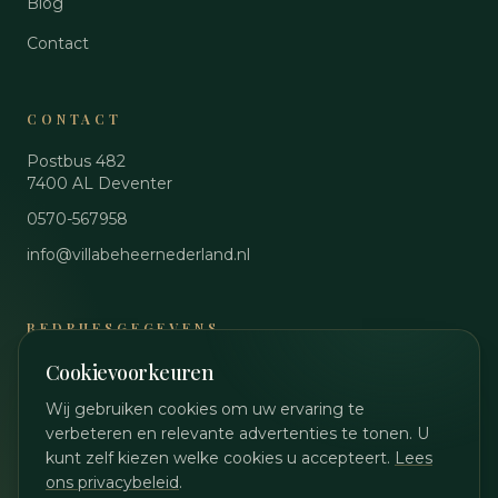
Blog
Contact
CONTACT
Postbus 482
7400 AL
Deventer
0570-567958
info@villabeheernederland.nl
BEDRIJFSGEGEVENS
Cookievoorkeuren
KvK
89048644
BTW
NL864861990B01
Wij gebruiken cookies om uw ervaring te
verbeteren en relevante advertenties te tonen. U
Privacybeleid
kunt zelf kiezen welke cookies u accepteert.
Lees
Cookievoorkeuren wijzigen
ons privacybeleid
.